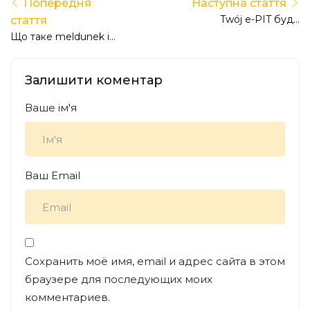
Попередня
Наступна стаття
Twój e-PIT буде
стаття
недоступний у
Що таке meldunek і
лютому: причини та
для чого він потрібний
важливі дати
у Польщі
Залишити коментар
податкової кампанії
Ваше ім'я
Ваш Email
Сохранить моё имя, email и адрес сайта в этом
браузере для последующих моих
комментариев.