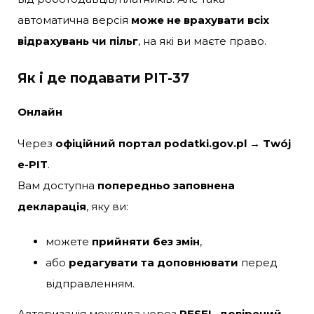
автоматична версія
може не врахувати всіх
відрахувань чи пільг
, на які ви маєте право.
Як і де подавати PIT-37
Онлайн
Через
офіційний портал
podatki.gov.pl → Twój
e-PIT
.
Вам доступна
попередньо заповнена
декларація
, яку ви:
можете
прийняти без змін
,
або
редагувати та доповнювати
перед
відправленням.
Авторизація можливa через
PESEL
,
довірений