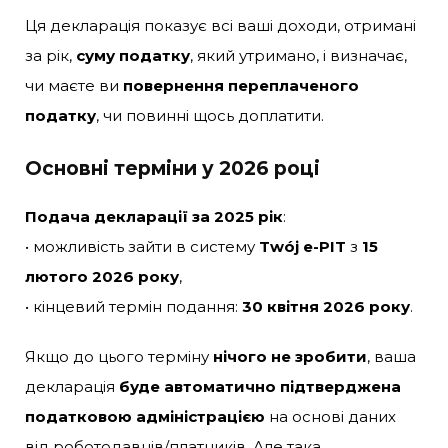
Ця декларація показує всі ваші доходи, отримані
за рік,
суму податку
, який утримано, і визначає,
чи маєте ви
повернення переплаченого
податку
, чи повинні щось доплатити.
Основні терміни у 2026 році
Подача декларації за 2025 рік
:
• можливість зайти в систему
Twój e-PIT
з
15
лютого 2026 року
,
• кінцевий термін подання:
30 квітня 2026 року
.
Якщо до цього терміну
нічого не зробити
, ваша
декларація
буде автоматично підтверджена
податковою адміністрацією
на основі даних
від роботодавців/платників. Але така