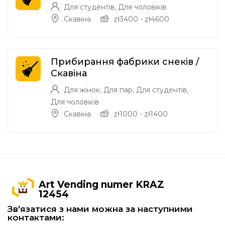
Для студентів
,
Для чоловіків
Скавіна
zł
3400
-
zł
4600
Прибирання фабрики снеків /
Скавіна
Для жінок
,
Для пар
,
Для студентів
,
Для чоловіків
Скавіна
zł
1000
-
zł
1400
Art Vending numer KRAZ
12454
Зв'язатися з нами можна за наступними
контактами: